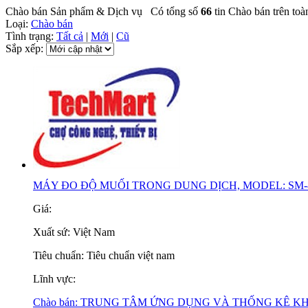
Chào bán Sản phẩm & Dịch vụ
Có tổng số
66
tin Chào bán trên toà
Loại:
Chào bán
Tình trạng:
Tất cả
|
Mới
|
Cũ
Sắp xếp:
MÁY ĐO ĐỘ MUỐI TRONG DUNG DỊCH, MODEL: SM-
Giá:
Xuất sứ:
Việt Nam
Tiêu chuẩn:
Tiêu chuẩn việt nam
Lĩnh vực:
Chào bán:
TRUNG TÂM ỨNG DỤNG VÀ THỐNG KÊ K