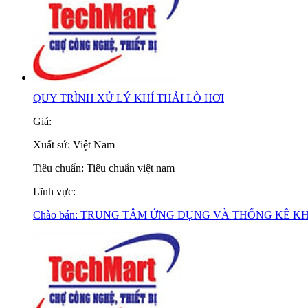
QUY TRÌNH XỬ LÝ KHÍ THẢI LÒ HƠI
Giá:
Xuất sứ:
Việt Nam
Tiêu chuẩn:
Tiêu chuẩn việt nam
Lĩnh vực:
Chào bán:
TRUNG TÂM ỨNG DỤNG VÀ THỐNG KÊ K