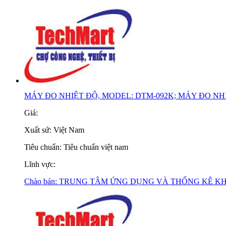
MÁY ĐO NHIỆT ĐỘ, MODEL: DTM-092K; MÁY ĐO NH
Giá:
Xuất sứ:
Việt Nam
Tiêu chuẩn:
Tiêu chuẩn việt nam
Lĩnh vực:
Chào bán:
TRUNG TÂM ỨNG DỤNG VÀ THỐNG KÊ K