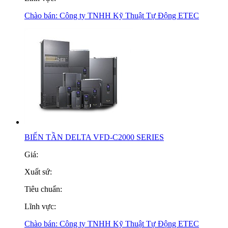
Chào bán:
Công ty TNHH Kỹ Thuật Tự Động ETEC
BIẾN TẦN DELTA VFD-C2000 SERIES
Giá:
Xuất sứ:
Tiêu chuẩn:
Lĩnh vực:
Chào bán:
Công ty TNHH Kỹ Thuật Tự Động ETEC