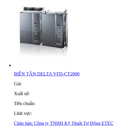
BIẾN TẦN DELTA VFD-CT2000
Giá:
Xuất sứ:
Tiêu chuẩn:
Lĩnh vực:
Chào bán:
Công ty TNHH Kỹ Thuật Tự Động ETEC