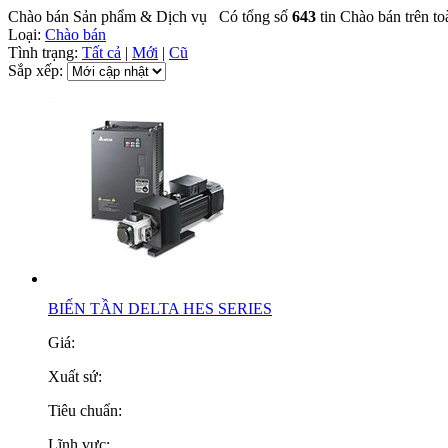
Chào bán Sản phẩm & Dịch vụ
Có tổng số
643
tin Chào bán trên t
Loại:
Chào bán
Tình trạng:
Tất cả
|
Mới
|
Cũ
Sắp xếp:
BIẾN TẦN DELTA HES SERIES
Giá:
Xuất sứ:
Tiêu chuẩn:
Lĩnh vực: