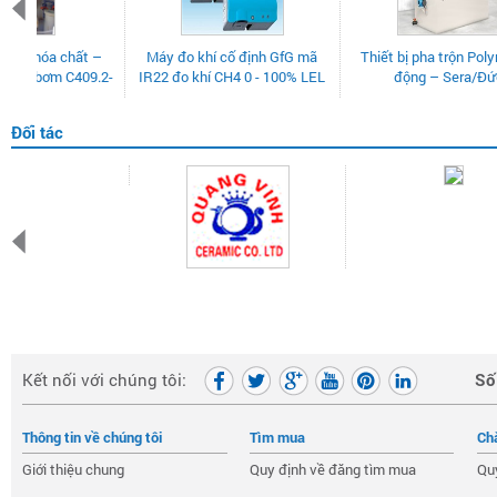
hiết bị pha trộn Polymer tự
Bồn nhựa PE, HDPE Tema
PA-LDPHRH
động – Sera/Đức
Pakco/ CENA1K0E/
kiểm soát p
CENA1K5E/ CENA2K0E
Đối tác
Kết nối với chúng tôi:
Số 
Thông tin về chúng tôi
Tìm mua
Ch
Giới thiệu chung
Quy định về đăng tìm mua
Qu