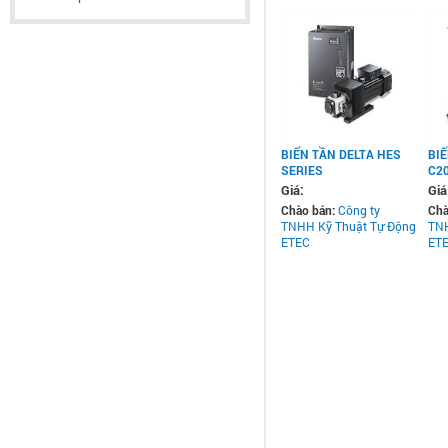
BIẾN TẦN DELTA HES
BIẾ
SERIES
C2
Giá:
Giá
Chào bán:
Công ty
Chà
TNHH Kỹ Thuật Tự Động
TNH
ETEC
ET