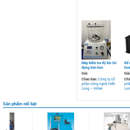
Máy kiểm tra độ kín túi
Bể 
đựng bim bim
ho
Giá:
Giá
Chào bán:
Công ty cổ
Chà
phần công nghệ Hiển
phầ
Long – Hiltek
Lon
Sản phẩm nổi bật