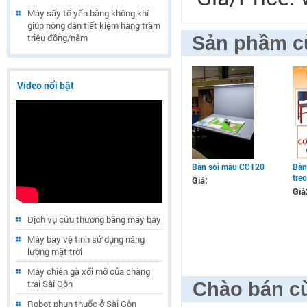
Máy sấy tổ yến bằng không khí
giúp nông dân tiết kiệm hàng trăm
triệu đồng/năm
Sản phầm c
Video nổi bật
Bàn soi màu CC120
Bàn
tre
Giá:
Giá
Dịch vụ cứu thương bằng máy bay
Máy bay vệ tinh sử dụng năng
lượng mặt trời
Máy chiên gà xối mỡ của chàng
trai Sài Gòn
Chào bán cù
Robot phun thuốc ở Sài Gòn