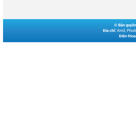
©
Bản quyền
Địa chỉ:
Km3, Phườn
Điện thoại