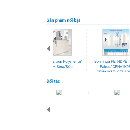
Sản phẩm nổi bật
Bồn nhựa PE, HDPE Tema
PA-LDPHR
Pakco/ CENA1K0E/
kiểm soát
CENA1K5E/ CENA2K0E
Đối tác