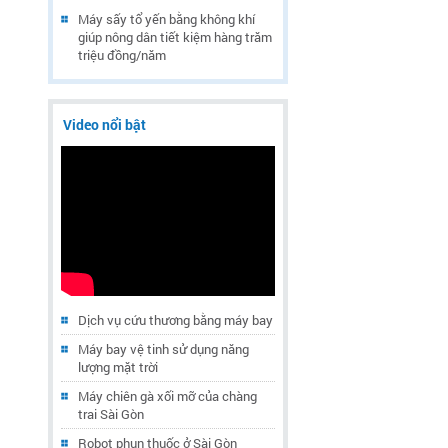
Máy sấy tổ yến bằng không khí
giúp nông dân tiết kiệm hàng trăm
triệu đồng/năm
Video nổi bật
Dịch vụ cứu thương bằng máy bay
Máy bay vệ tinh sử dụng năng
lượng mặt trời
Máy chiên gà xối mỡ của chàng
trai Sài Gòn
Robot phun thuốc ở Sài Gòn