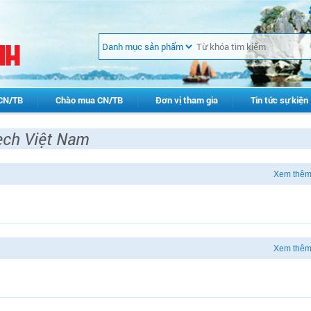
CN/TB
Chào mua CN/TB
Đơn vị tham gia
Tin tức sự kiện
ech Việt Nam
Xem thêm
Xem thêm