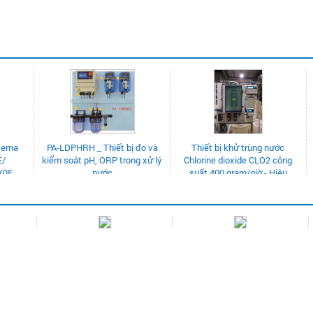
H _ Thiết bị đo và
Thiết bị khử trùng nước
Cần mua thau nhựa 
 pH, ORP trong xử lý
Chlorine dioxide CLO2 công
bón
nước
suất 400 gram/giờ - Hiệu
Emec