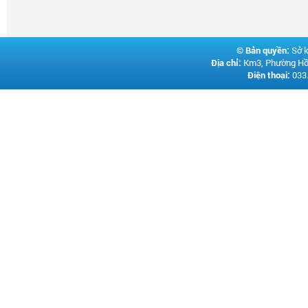
©
Bản quyền:
Sở k
Địa chỉ:
Km3, Phường Hồn
Điện thoại:
033.