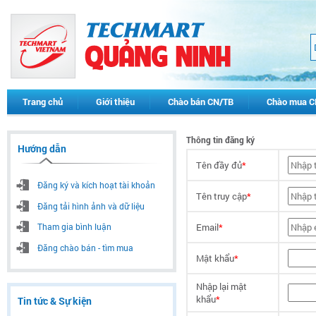
Trang chủ
Giới thiệu
Chào bán CN/TB
Chào mua C
Thông tin đăng ký
Hướng dẫn
Tên đầy đủ
*
Đăng ký và kích hoạt tài khoản
Tên truy cập
*
Đăng tải hình ảnh và dữ liệu
Email
*
Tham gia bình luận
Đăng chào bán - tìm mua
Mật khẩu
*
Nhập lại mật
khẩu
*
Tin tức & Sự kiện