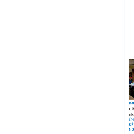
Bà
Gi
Ch
ỨN
KÊ
NG