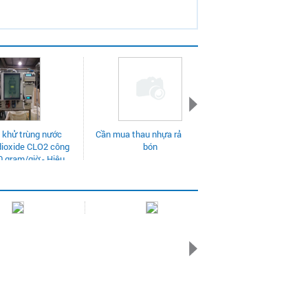
rải phân
Cần mua béc phun