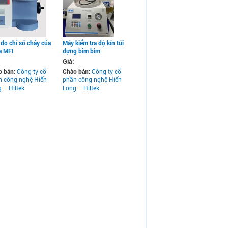
đo chỉ số chảy của
Máy kiểm tra độ kín túi
a MFI
đựng bim bim
Giá:
o bán:
Công ty cổ
Chào bán:
Công ty cổ
n công nghệ Hiển
phần công nghệ Hiển
 – Hiltek
Long – Hiltek