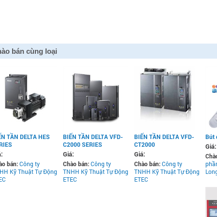
ào bán cùng loại
ẾN TẦN DELTA HES
BIẾN TẦN DELTA VFD-
BIẾN TẦN DELTA VFD-
Bút 
RIES
C2000 SERIES
CT2000
Giá:
á:
Giá:
Giá:
Chà
ào bán:
Công ty
Chào bán:
Công ty
Chào bán:
Công ty
phầ
HH Kỹ Thuật Tự Động
TNHH Kỹ Thuật Tự Động
TNHH Kỹ Thuật Tự Động
Long
EC
ETEC
ETEC