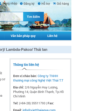
Đăng nhập
Đăng ký
Hỗ trợ
Giỏ hàng
Văn bản pháp quy
Liên hệ
or)/ Lambda-Pakco/ Thái lan
Thông tin liên hệ
ết
Đơn vị chào bán:
Công ty TNHH
g cơ
thương mại công Nghệ Việt Thái T.T
Địa chỉ:
2/6 Nguyễn Huy Lượng,
Phường 14, Quận Bình Thạnh, Tp.Hồ
óa
Chí Minh
Tel:
(+84-28) 35511793 |
Fax:
Email:
info@vietthaiaqua.com