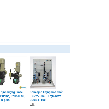
định lượng Emec
Bơm định lượng hóa chất
 Prisma, Prius D MF,
– Sera/Đức – Trạm bơm
 K plus
C204.1-10e
Giá: