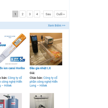
...
1
2
3
4
Sau
Cuối »
Xem thêm >>
đo ion canxi Horiba
Đầu gia nhiệt LX
Giá:
o bán:
Công ty cổ
Chào bán:
Công ty cổ
n công nghệ Hiển
phần công nghệ Hiển
 – Hiltek
Long – Hiltek