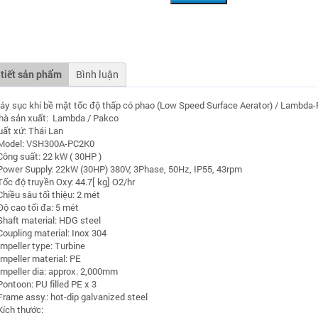
 tiết sản phẩm
Bình luận
áy sục khí bề mặt tốc độ thấp có phao (Low Speed Surface Aerator) / Lambda-P
hà sản xuất: Lambda / Pakco
uất xứ: Thái Lan
 Model: VSH300A-PC2K0
 Công suất: 22 kW ( 30HP )
 Power Supply: 22kW (30HP) 380V, 3Phase, 50Hz, IP55, 43rpm
 Tốc độ truyền Oxy: 44.7[ kg] O2/hr
Chiều sâu tối thiệu: 2 mét
 Độ cao tối đa: 5 mét
 Shaft material: HDG steel
 Coupling material: Inox 304
Impeller type: Turbine
Impeller material: PE
 Impeller dia: approx. 2,000mm
Pontoon: PU filled PE x 3
 Frame assy.: hot-dip galvanized steel
 Kích thước: