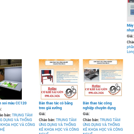
Máy 
nhự
Giá:
Chà
phầ
Long
n soi màu CC120
Bàn thao tác có bảng
Bàn thao tác công
treo giá xưởng
nghiệp chuyên dụng
á:
Giá:
Giá:
ào bán:
TRUNG TÂM
G DỤNG VÀ THỐNG
Chào bán:
TRUNG TÂM
Chào bán:
TRUNG TÂM
 KHOA HỌC VÀ CÔNG
ỨNG DỤNG VÀ THỐNG
ỨNG DỤNG VÀ THỐNG
HỆ
KÊ KHOA HỌC VÀ CÔNG
KÊ KHOA HỌC VÀ CÔNG