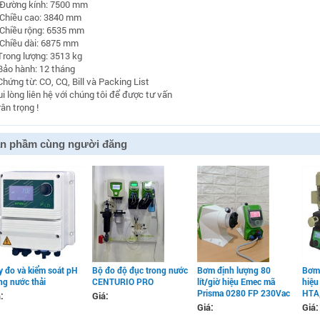
 Đường kính: 7500 mm
 Chiều cao: 3840 mm
 Chiều rộng: 6535 mm
 Chiều dài: 6875 mm
 Trong lượng: 3513 kg
 Bảo hành: 12 tháng
Chứng từ: CO, CQ, Bill và Packing List
ui lòng liên hệ với chúng tôi để được tư vấn
ân trọng !
n phầm cùng người đăng
 đo và kiểm soát pH
Bộ đo độ đục trong nước
Bơm định lượng 80
Bơm 
ng nước thải
CENTURIO PRO
lít/giờ hiệu Emec mã
hiệu
Prisma 0280 FP 230Vac
HTA,
:
Giá:
Giá:
Giá: