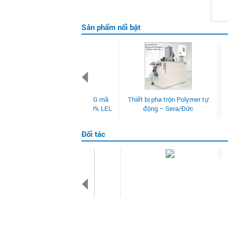
Sản phẩm nổi bật
Bồn nhựa PE, HDPE Tema
PA-LDPHR
Pakco/ CENA1K0E/
kiểm soát
CENA1K5E/ CENA2K0E
Đối tác