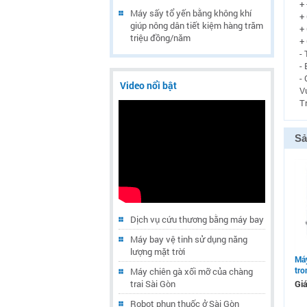
+
Máy sấy tổ yến bằng không khí
+
giúp nông dân tiết kiệm hàng trăm
+
triệu đồng/năm
+
-
-
- 
Video nổi bật
V
Tr
Sả
Dịch vụ cứu thương bằng máy bay
Máy bay vệ tinh sử dụng năng
lượng mặt trời
Máy
tro
Máy chiên gà xối mỡ của chàng
trai Sài Gòn
Giá
Robot phun thuốc ở Sài Gòn