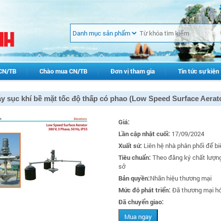
CN/TB
Chào mua CN/TB
Đơn vị tham gia
Tin tức sự kiện
y sục khí bề mặt tốc độ thấp có phao (Low Speed Surface Aerat
Giá:
Lần cập nhật cuối:
17/09/2024
Xuất sứ:
Liên hệ nhà phân phối để bi
Tiêu chuẩn:
Theo đăng ký chất lượn
sở
Bản quyền:
Nhãn hiệu thương mại
Mức độ phát triển:
Đã thương mại h
Đã chuyển giao:
Mua ngay