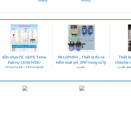
NGHỆ
NGHỆ
H _ Thiết bị đo và
Thiết bị khử trùng nước
Cần mua thau nhựa 
 pH, ORP trong xử lý
Chlorine dioxide CLO2 công
bón
nước
suất 400 gram/giờ - Hiệu
Emec