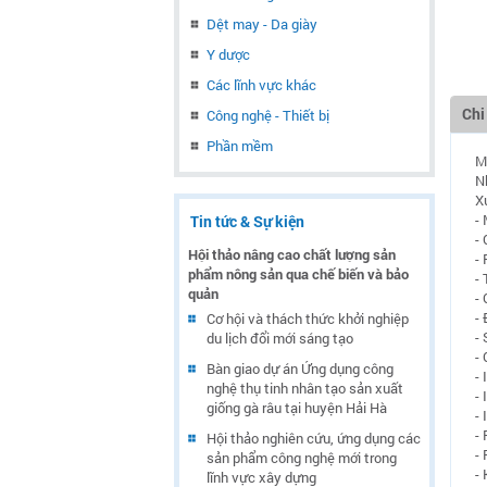
Dệt may - Da giày
Y dược
Các lĩnh vực khác
Chi
Công nghệ - Thiết bị
Phần mềm
M
N
X
-
Tin tức & Sự kiện
-
Hội thảo nâng cao chất lượng sản
-
phẩm nông sản qua chế biến và bảo
-
quản
- 
-
Cơ hội và thách thức khởi nghiệp
-
du lịch đổi mới sáng tạo
-
Bàn giao dự án Ứng dụng công
- 
nghệ thụ tinh nhân tạo sản xuất
- 
giống gà râu tại huyện Hải Hà
-
- 
Hội thảo nghiên cứu, ứng dụng các
-
sản phẩm công nghệ mới trong
-
lĩnh vực xây dựng