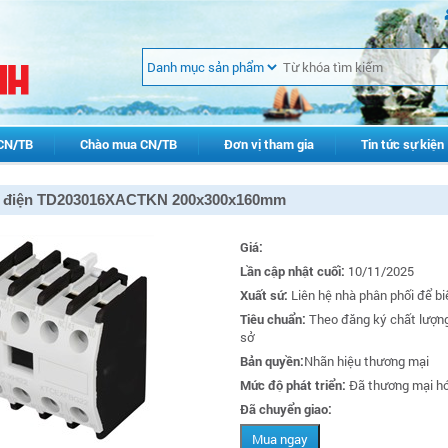
CN/TB
Chào mua CN/TB
Đơn vị tham gia
Tin tức sự kiện
 điện TD203016XACTKN 200x300x160mm
Giá:
Lần cập nhật cuối:
10/11/2025
Xuất sứ:
Liên hệ nhà phân phối để bi
Tiêu chuẩn:
Theo đăng ký chất lượn
sở
Bản quyền:
Nhãn hiệu thương mại
Mức độ phát triển:
Đã thương mại h
Đã chuyển giao:
Mua ngay