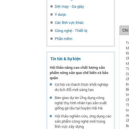
Dệt may - Da giày
Y dược
Các lĩnh vực khác
Chi
Công nghệ - Thiết bị
Phần mềm
T
M
K
C
Tin tức & Sự kiện
M
Hội thảo nâng cao chất lượng sản
T
phẩm nông sản qua chế biến và bảo
C
quản
Ứ
Đ
Cơ hội và thách thức khởi nghiệp
B
du lịch đổi mới sáng tạo
t
Bàn giao dự án Ứng dụng công
C
nghệ thụ tinh nhân tạo sản xuất
T
giống gà râu tại huyện Hải Hà
tr
A
Hội thảo nghiên cứu, ứng dụng các
Ứ
sản phẩm công nghệ mới trong
Bả
lĩnh vực xây dựng