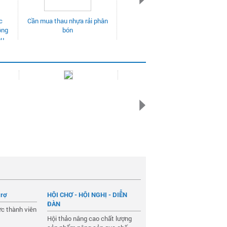
rải phân
Cần mua béc phun
trợ
HỘI CHỢ - HỘI NGHỊ - DIỄN
ĐÀN
c thành viên
Hội thảo nâng cao chất lượng