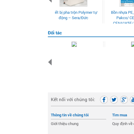
Bồn nhựa PE, HDPE Tema
PA-LDPHR
Pakco/ CENA1K0E/
kiểm soát
CENA1K5E/ CENA2K0E
Đối tác
Kết nối với chúng tôi:
Thông tin về chúng tôi
Tìm mua
Giới thiệu chung
Quy định về