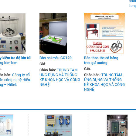
phầ
Long
 kiểm tra độ kín túi
Bàn soi màu CC120
Bàn thao tác có bảng
ng bim bim
treo giá xưởng
Giá:
á:
Giá:
Chào bán:
TRUNG TÂM
ào bán:
Công ty cổ
ỨNG DỤNG VÀ THỐNG
Chào bán:
TRUNG TÂM
ần công nghệ Hiển
KÊ KHOA HỌC VÀ CÔNG
ỨNG DỤNG VÀ THỐNG
g – Hiltek
NGHỆ
KÊ KHOA HỌC VÀ CÔNG
NGHỆ