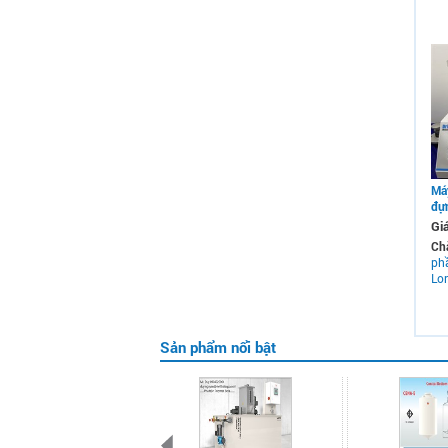
Máy
đự
Gi
Ch
ph
Lon
Sản phẩm nổi bật