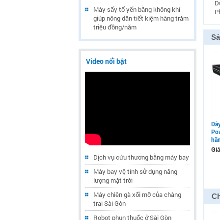
D
Máy sấy tổ yến bằng không khí
P
giúp nông dân tiết kiệm hàng trăm
triệu đồng/năm
Sả
Video nổi bật
Dây
Pow
hã
Giá
Dịch vụ cứu thương bằng máy bay
Máy bay vệ tinh sử dụng năng
lượng mặt trời
Máy chiên gà xối mỡ của chàng
Ch
trai Sài Gòn
Robot phun thuốc ở Sài Gòn