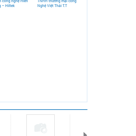
n công nghệ Hiển
TNHH thương mại công
 – Hiltek
Nghệ Việt Thái T.T