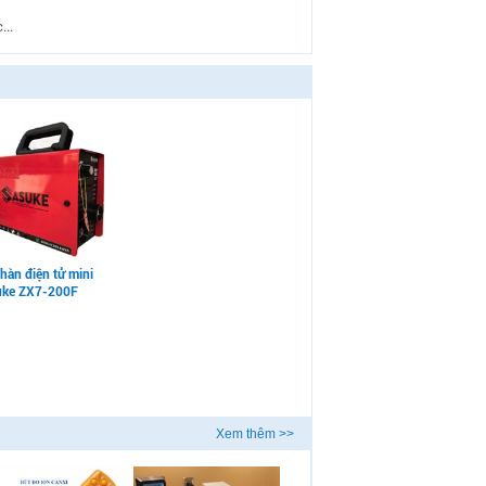
...
hàn điện tử mini
uke ZX7-200F
Xem thêm >>