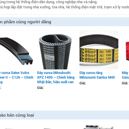
ùng trong hệ thống điện dân dụng, công nghiệp nhẹ và nặng.
hù hợp lắp đặt trong nhà xưởng, tòa nhà, hệ thống điện mặt trời, trạm xử lý nước
n phầm cùng người đăng
 curoa Gates Vulco
Dây curoa Mitsuboshi
Dây curoa răng
Máy 
er II – C126 – Chính
XPZ 1400 – Chính hãng
Mitsusumi Sanlux M40
Sas
ng
Nhật Bản, hiệu suất cao
Giá:
Giá:
:
Giá:
ào bán cùng loại