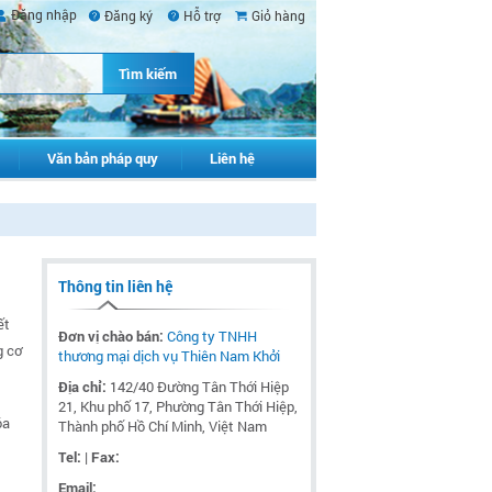
Đăng nhập
Đăng ký
Hỗ trợ
Giỏ hàng
Văn bản pháp quy
Liên hệ
Thông tin liên hệ
ết
Đơn vị chào bán:
Công ty TNHH
g cơ
thương mại dịch vụ Thiên Nam Khởi
Địa chỉ:
142/40 Đường Tân Thới Hiệp
21, Khu phố 17, Phường Tân Thới Hiệp,
óa
Thành phố Hồ Chí Minh, Việt Nam
Tel:
|
Fax:
Email: