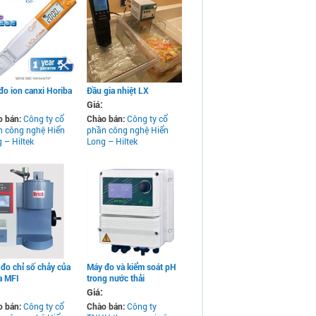
đo ion canxi Horiba
Đầu gia nhiệt LX
Giá:
o bán:
Công ty cổ
Chào bán:
Công ty cổ
n công nghệ Hiển
phần công nghệ Hiển
 – Hiltek
Long – Hiltek
đo chỉ số chảy của
Máy đo và kiểm soát pH
a MFI
trong nước thải
Giá:
o bán:
Công ty cổ
Chào bán:
Công ty