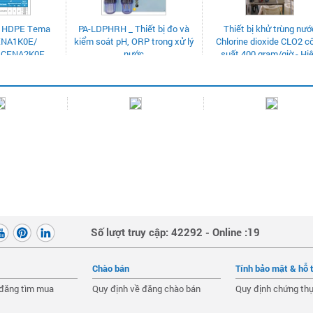
H _ Thiết bị đo và
Thiết bị khử trùng nước
Cần mua thau nhựa 
 pH, ORP trong xử lý
Chlorine dioxide CLO2 công
bón
nước
suất 400 gram/giờ - Hiệu
Emec
Số lượt truy cập: 42292 - Online :19
Chào bán
Tính bảo mật & hỗ 
 đăng tìm mua
Quy định về đăng chào bán
Quy định chứng thự