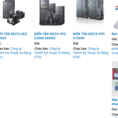
ẾN TẦN DELTA HES
BIẾN TẦN DELTA VFD-
BIẾN TẦN DELTA VFD-
Bút 
RIES
C2000 SERIES
CT2000
Giá:
á:
Giá:
Giá:
Chà
ào bán:
Công ty
Chào bán:
Công ty
Chào bán:
Công ty
phầ
HH Kỹ Thuật Tự Động
TNHH Kỹ Thuật Tự Động
TNHH Kỹ Thuật Tự Động
Long
EC
ETEC
ETEC
Máy 
nhự
Giá:
Chà