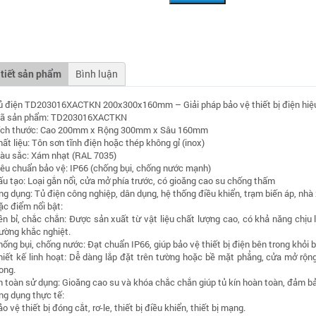
 tiết sản phẩm
Bình luận
ủ điện TD203016XACTKN 200x300x160mm – Giải pháp bảo vệ thiết bị điện hiệ
ã sản phẩm: TD203016XACTKN
ích thước: Cao 200mm x Rộng 300mm x Sâu 160mm
hất liệu: Tôn sơn tĩnh điện hoặc thép không gỉ (inox)
àu sắc: Xám nhạt (RAL 7035)
iêu chuẩn bảo vệ: IP66 (chống bụi, chống nước mạnh)
ấu tạo: Loại gắn nổi, cửa mở phía trước, có gioăng cao su chống thấm
ng dụng: Tủ điện công nghiệp, dân dụng, hệ thống điều khiển, trạm biến áp, nhà 
ặc điểm nổi bật:
ền bỉ, chắc chắn: Được sản xuất từ vật liệu chất lượng cao, có khả năng chịu
rường khắc nghiệt.
hống bụi, chống nước: Đạt chuẩn IP66, giúp bảo vệ thiết bị điện bên trong khỏi 
hiết kế linh hoạt: Dễ dàng lắp đặt trên tường hoặc bề mặt phẳng, cửa mở rộng 
ong.
n toàn sử dụng: Gioăng cao su và khóa chắc chắn giúp tủ kín hoàn toàn, đảm bả
ng dụng thực tế:
o vệ thiết bị đóng cắt, rơ-le, thiết bị điều khiển, thiết bị mạng.