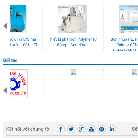
ymer tự
Bồn nhựa PE, HDPE Tema
PA-LDPHRH _ Thiết bị đo và
ức
Pakco/ CENA1K0E/
kiểm soát pH, ORP trong xử lý
CENA1K5E/ CENA2K0E
nước
Đối tác
Kết nối với chúng tôi:
Số