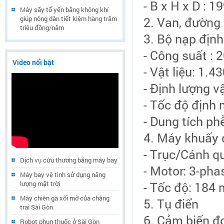
- B x H x D : 
Máy sấy tổ yến bằng không khí
giúp nông dân tiết kiệm hàng trăm
2. Van, đường
triệu đồng/năm
3. Bộ nạp định
- Công suất : 2
Video nổi bật
- Vật liệu: 1.4
- Định lượng vậ
- Tốc độ định 
- Dung tích phễ
4. Máy khuấy 
- Trục/Cánh qu
Dịch vụ cứu thương bằng máy bay
- Motor: 3-pha
Máy bay vệ tinh sử dụng năng
lượng mặt trời
- Tốc độ: 184 
Máy chiên gà xối mỡ của chàng
5. Tụ điển
trai Sài Gòn
6. Cảm biến đ
Robot phun thuốc ở Sài Gòn