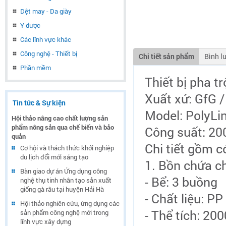
Dệt may - Da giày
Y dược
Các lĩnh vực khác
Công nghệ - Thiết bị
Chi tiết sản phẩm
Bình l
Phần mềm
Thiết bị pha t
Xuất xứ: GfG 
Tin tức & Sự kiện
Model: PolyLi
Hội thảo nâng cao chất lượng sản
phẩm nông sản qua chế biến và bảo
Công suất: 200
quản
Chi tiết gồm c
Cơ hội và thách thức khởi nghiệp
du lịch đổi mới sáng tạo
1. Bồn chứa chi
Bàn giao dự án Ứng dụng công
- Bể: 3 buồng
nghệ thụ tinh nhân tạo sản xuất
giống gà râu tại huyện Hải Hà
- Chất liệu: PP
Hội thảo nghiên cứu, ứng dụng các
- Thể tích: 2000
sản phẩm công nghệ mới trong
lĩnh vực xây dựng